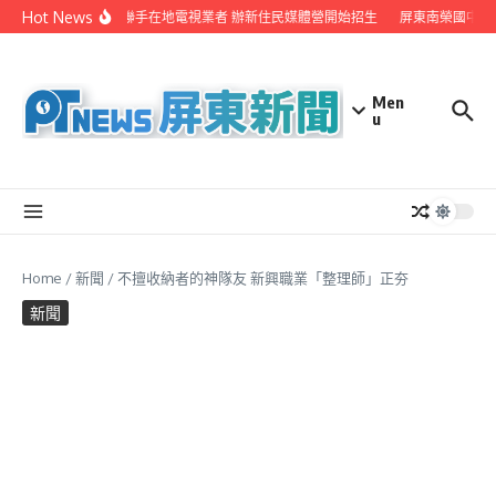
Skip to content
Hot News
屏縣府聯手在地電視業者 辦新住民媒體營開始招生
屏東南榮國中赴
Men
u
Home
/
新聞
/
不擅收納者的神隊友 新興職業「整理師」正夯
新聞