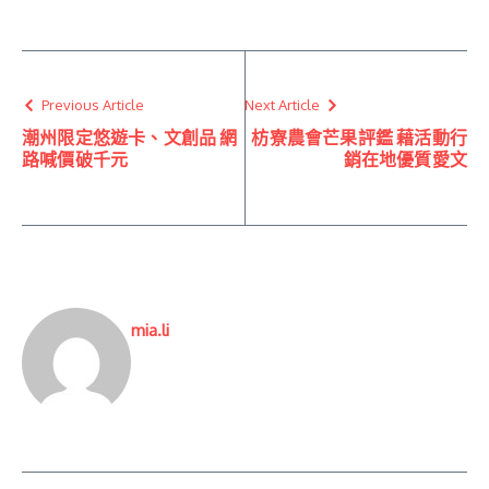
Previous Article
Next Article
潮州限定悠遊卡、文創品 網
枋寮農會芒果評鑑 藉活動行
路喊價破千元
銷在地優質愛文
mia.li