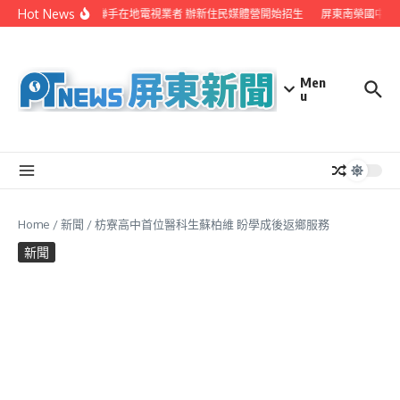
Skip to content
Hot News
屏縣府聯手在地電視業者 辦新住民媒體營開始招生
屏東南榮國中赴
Men
u
Home
/
新聞
/
枋寮高中首位醫科生蘇柏維 盼學成後返鄉服務
新聞