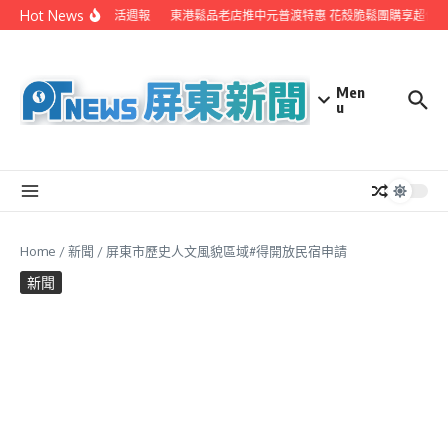
Skip to content
Hot News
EYE台灣生活週報
東港鬆品老店推中元普渡特惠 花殼脆鬆團購享超值價
Men
u
Home
/
新聞
/
屏東市歷史人文風貌區域#得開放民宿申請
新聞