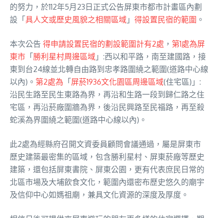
的努力，於112年5月23日正式公告屏東市都市計畫區內劃
設「
具人文或歷史風貌之相關區域
」
得設置民宿的範圍
。
本次公告
得申請設置民宿的劃設範圍計有2處
，
第1處為屏
東市
「
勝利星村周邊區域
」:西以和平路，南至建國路，接
東到台24線並北轉自由路到忠孝路圍繞之範圍(道路中心線
以內)。
第2處為
「
屏菸1936文化園區周邊區域
(住宅區)」:
沿民生路至民生東路為界，再沿和生路一段到歸仁路之住
宅區，再沿菸廠圍牆為界，後沿民興路至民福路，再至殺
蛇溪為界圍繞之範圍(道路中心線以內)。
此2處為經縣府召開文資委員顧問會議通過，屬是屏東市
歷史建築最密集的區域，包含勝利星村、屏東菸廠等歷史
建築，還包括屏東書院、屏東公園，更有代表庶民日常的
北區市場及大埔飲食文化，範圍內還密布歷史悠久的廟宇
及信仰中心如媽祖廟，兼具文化資源的深度及厚度。