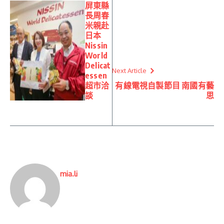
屏東縣
長周春
米親赴
日本
Nissin
World
Delicat
Next Article
essen
超市洽
有線電視自製節目 南國有藝
談
思
mia.li