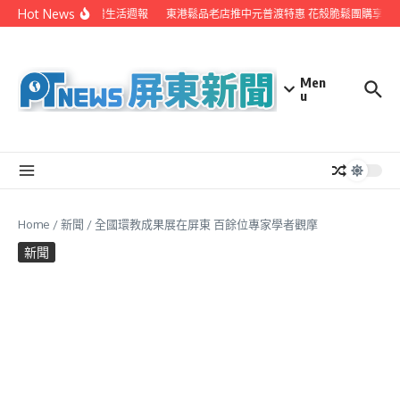
Skip to content
Hot News
EYE台灣生活週報
東港鬆品老店推中元普渡特惠 花殼脆鬆團購享超
Men
u
Home
/
新聞
/
全國環教成果展在屏東 百餘位專家學者觀摩
新聞