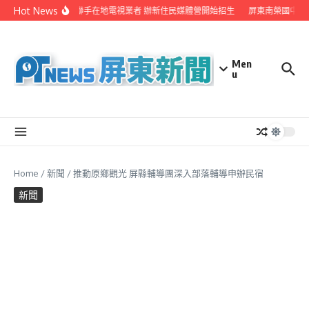
Skip to content
Hot News
屏縣府聯手在地電視業者 辦新住民媒體營開始招生
屏東南榮國中赴
Men
u
Home
/
新聞
/
推動原鄉觀光 屏縣輔導團深入部落輔導申辦民宿
新聞