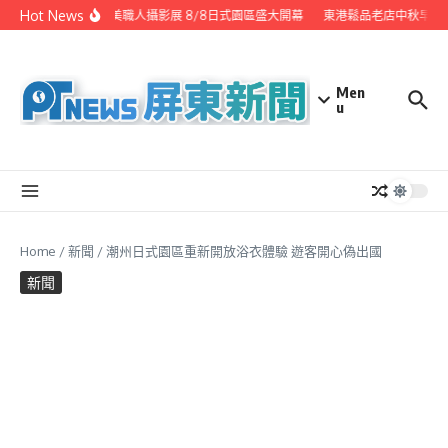
Skip to content
Hot News
潮州之美職人攝影展 8/8日式園區盛大開幕
東港鬆品老店中秋早鳥
Men
u
Home
/
新聞
/
潮州日式園區重新開放浴衣體驗 遊客開心偽出國
新聞