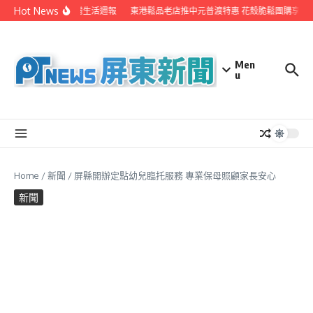
Skip to content
Hot News
EYE台灣生活週報
東港鬆品老店推中元普渡特惠 花殼脆鬆團購享超
Men
u
Home
/
新聞
/
屏縣開辦定點幼兒臨托服務 專業保母照顧家長安心
新聞