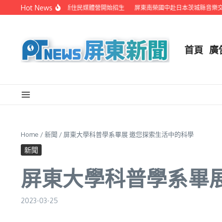
Skip to content
Hot News
府聯手在地電視業者 辦新住民媒體營開始招生
屏東南榮國中赴日本茨城縣音樂交流
首頁
廣
Home
/
新聞
/
屏東大學科普學系畢展 邀您探索生活中的科學
新聞
屏東大學科普學系畢
2023-03-25