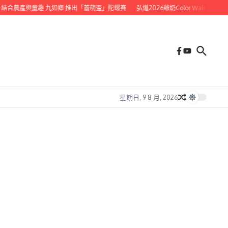
合農產與童趣 九如鄉 推出「蕾萌盃」陀螺賽
弘道2026爺奶Color Walk健走 邀
星期日, 9 8 月, 2026