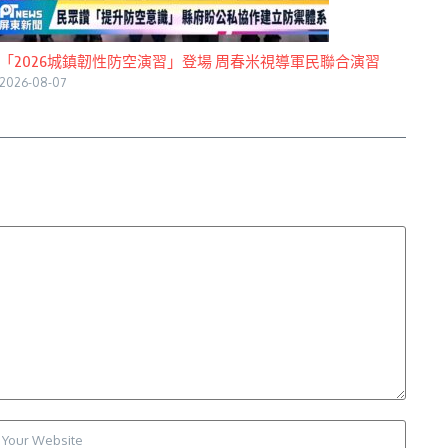
「2026城鎮韌性防空演習」登場 周春米視導軍民聯合演習
2026-08-07