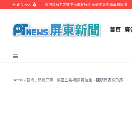
Skip to content
Hot News
EYE台灣生活週報
東港鬆品老店推中元普渡特惠 花殼脆鬆團購享超值價
連
首頁
廣
Home
/
新聞
/
綠營屏第一選區立委初選 黃信銘、陳明達表態角逐