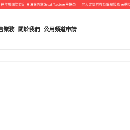
年獲國際肯定 豆油伯再拿Great Taste三星殊榮
屏大史懷哲教育偏鄉服務 三週陪
告業務
關於我們
公用頻道申請