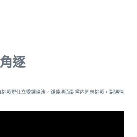
態角逐
將挑戰現任立委鍾佳濱，鍾佳濱面對黨內同志挑戰，對選情