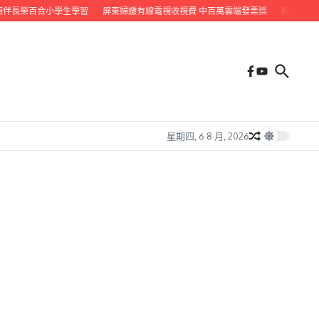
伴長榮百合小學生學習
屏東婦繳有線電視收視費 中百萬雲端發票獎
解決永久屋一
星期四, 6 8 月, 2026