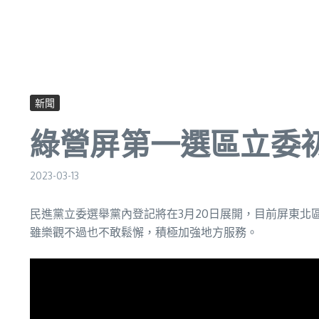
新聞
綠營屏第一選區立委
2023-03-13
民進黨立委選舉黨內登記將在3月20日展開，目前屏東
雖樂觀不過也不敢鬆懈，積極加強地方服務。