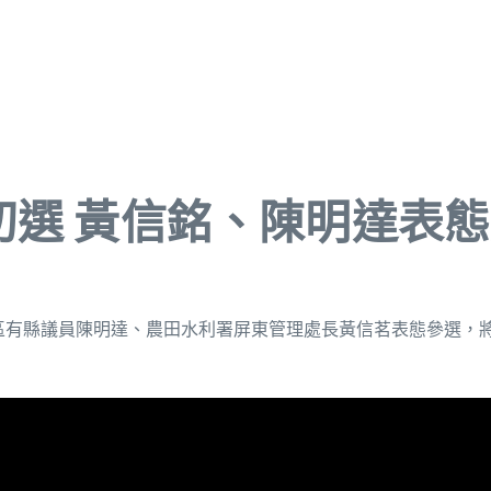
初選 黃信銘、陳明達表
北區有縣議員陳明達、農田水利署屏東管理處長黃信茗表態參選，