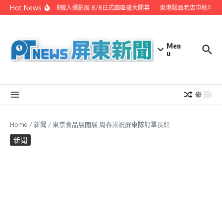
Skip to content
Hot News
潮州之美職人攝影展 8/8日式園區盛大開幕
東港鬆品老店中秋早鳥優
Men
u
Home
/
新聞
/
東京食品展開展 周春米祝屏東隊訂單長紅
新聞