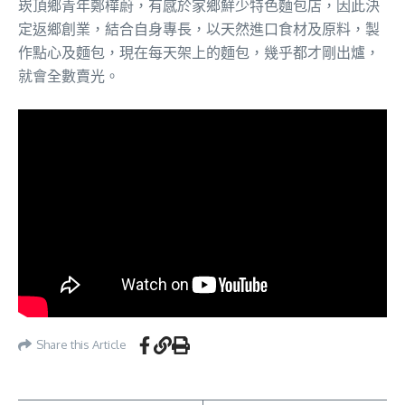
崁頂鄉青年鄭樺蔚，有感於家鄉鮮少特色麵包店，因此決
定返鄉創業，結合自身專長，以天然進口食材及原料，製
作點心及麵包，現在每天架上的麵包，幾乎都才剛出爐，
就會全數賣光。
Share this Article