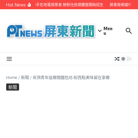
Skip to content
Hot News
屏縣府聯手在地電視業者 辦新住民媒體營開始招生
屏東南榮國中赴日
Men
u
Home
/
新聞
/
崁頂青年返鄉開麵包坊 盼西點美味留在家鄉
新聞