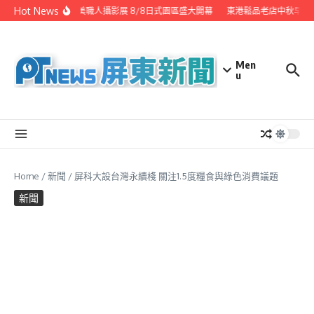
Skip to content
Hot News
潮州之美職人攝影展 8/8日式園區盛大開幕
東港鬆品老店中秋早鳥
Men
u
Home
/
新聞
/
屏科大設台灣永續棧 關注1.5度糧食與綠色消費議題
新聞