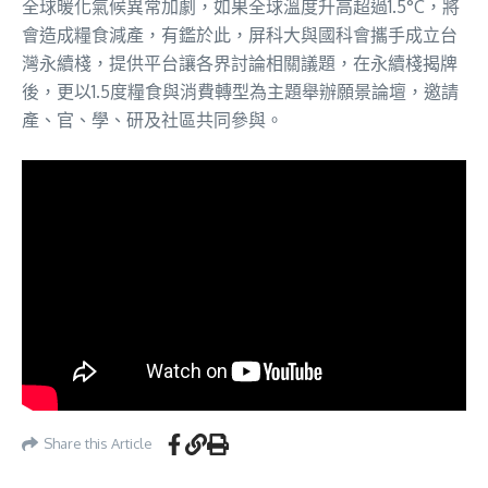
全球暖化氣候異常加劇，如果全球溫度升高超過1.5°C，將
會造成糧食減產，有鑑於此，屏科大與國科會攜手成立台
灣永續棧，提供平台讓各界討論相關議題，在永續棧揭牌
後，更以1.5度糧食與消費轉型為主題舉辦願景論壇，邀請
產、官、學、研及社區共同參與。
Share this Article