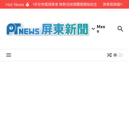
Skip to content
Hot News
屏縣府聯手在地電視業者 辦新住民媒體營開始招生
屏東南榮國中赴
Men
u