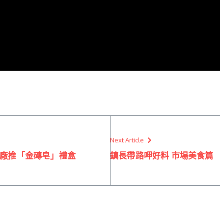
Next Article
皂工廠推「金磚皂」禮盒
鎮長帶路呷好料 市場美食篇