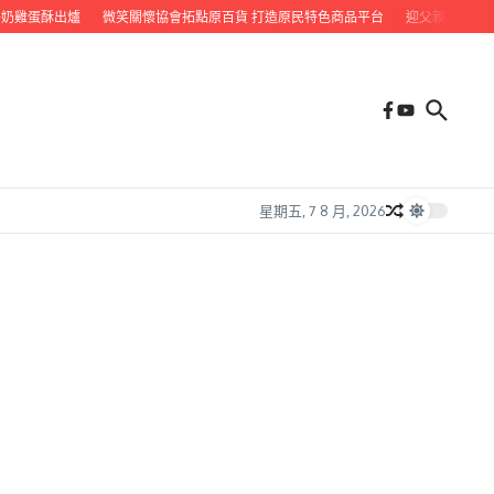
雞蛋酥出爐
微笑關懷協會拓點原百貨 打造原民特色商品平台
迎父親節 九如鄉
星期五, 7 8 月, 2026