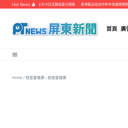
Skip to content
Hot News
潮州之美職人攝影展 8/8日式園區盛大開幕
東港鬆品老店中秋早鳥優惠開跑 
首頁
廣
Home
/
就是愛健康
/
就是愛健康