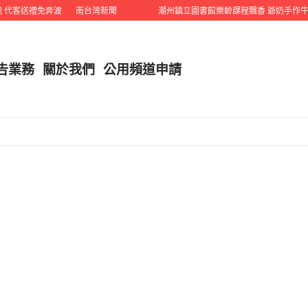
代客送禮免奔波
南台灣新聞
潮州鎮立圖書館樂齡課程飄香 爺奶手作牛奶
告業務
關於我們
公用頻道申請