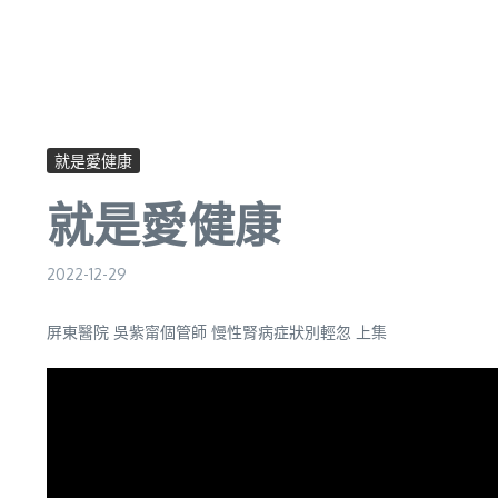
就是愛健康
就是愛健康
2022-12-29
屏東醫院 吳紫甯個管師 慢性腎病症狀別輕忽 上集