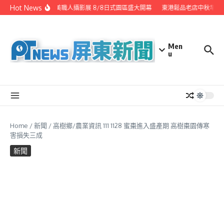
Skip to content
Hot News
潮州之美職人攝影展 8/8日式園區盛大開幕
東港鬆品老店中秋早鳥
Men
u
Home
/
新聞
/
高樹鄉/農業資訊 111 1128 蜜棗進入盛產期 高樹棗園傳寒
害損失三成
新聞