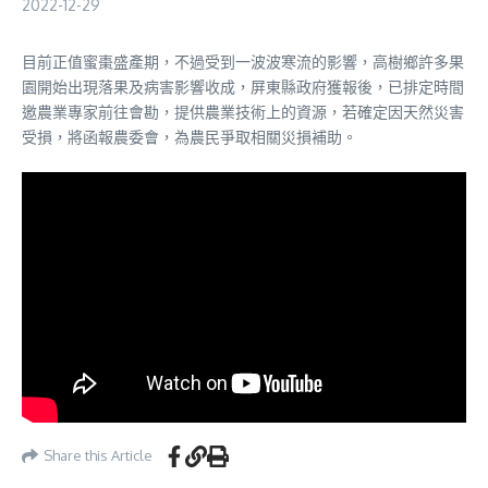
2022-12-29
目前正值蜜棗盛產期，不過受到一波波寒流的影響，高樹鄉許多果
園開始出現落果及病害影響收成，屏東縣政府獲報後，已排定時間
邀農業專家前往會勘，提供農業技術上的資源，若確定因天然災害
受損，將函報農委會，為農民爭取相關災損補助。
Share this Article