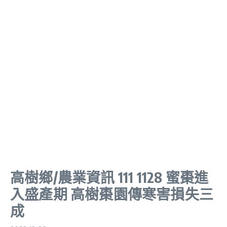
高樹鄉/農業資訊 111 1128 蜜棗進
入盛產期 高樹棗園傳寒害損失三
成