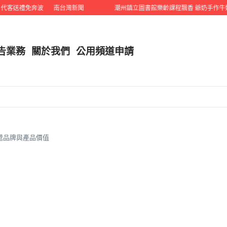
客送禮免奔波
南台灣新聞
潮州鎮立圖書館樂齡課程飄香 爺奶手作牛奶
告業務
關於我們
公用頻道申請
 傳遞品牌與產品價值