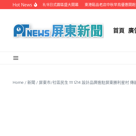
Skip to content
Hot News
潮州之美職人攝影展 8/8日式園區盛大開幕
東港鬆品老店中秋早鳥優惠開跑 代
首頁
廣
Home
/
新聞
/
屏東市/社區民生 111 1214 設計品牌進駐屏東勝利星村