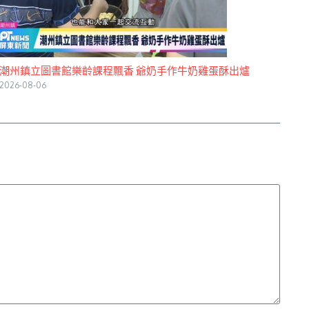
潮州鎮立圖書館樂齡課程飄香 爺奶手作牛奶雞蛋酥出爐
2026-08-06