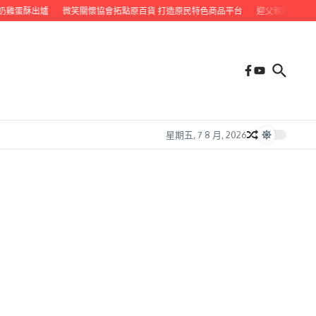
雞蛋酥出爐
微笑關懷協會拓點原百貨 打造原民特色商品平台
迎父親節 九如鄉
星期五, 7 8 月, 2026