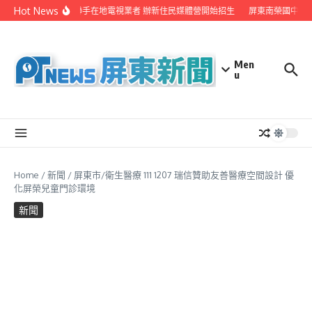
Skip to content
Hot News
屏縣府聯手在地電視業者 辦新住民媒體營開始招生
屏東南榮國中赴日
Men
u
Home
/
新聞
/
屏東市/衛生醫療 111 1207 瑞信贊助友善醫療空間設計 優
化屏榮兒童門診環境
新聞