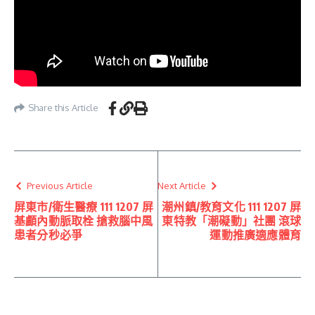
Share this Article
Previous Article
Next Article
屏東市/衛生醫療 111 1207 屏
潮州鎮/教育文化 111 1207 屏
基顱內動脈取栓 搶救腦中風
東特教「潮礙動」社團 滾球
患者分秒必爭
運動推廣適應體育