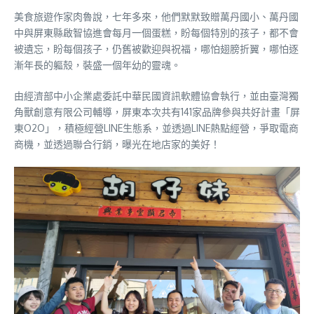
美食旅遊作家肉魯說，七年多來，他們默默致贈萬丹國小、萬丹國
中與屏東縣啟智協進會每月一個蛋糕，盼每個特別的孩子，都不會
被遺忘，盼每個孩子，仍舊被歡迎與祝福，哪怕翅膀折翼，哪怕逐
漸年長的軀殼，裝盛一個年幼的靈魂。
由經濟部中小企業處委託中華民國資訊軟體協會執行，並由臺灣獨
角獸創意有限公司輔導，屏東本次共有141家品牌參與共好計畫「屏
東O2O」，積極經營LINE生態系，並透過LINE熱點經營，爭取電商
商機，並透過聯合行銷，曝光在地店家的美好！