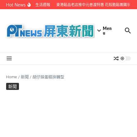
Skip to content
Hot News
EYE台灣生活週報
東港鬆品老店推中元普渡特惠 花殼脆鬆團購享超值
Men
u
Home
/
新聞
/
胡仔妹蛋糕拚轉型
新聞