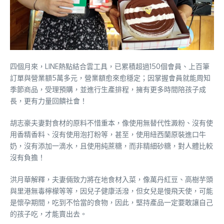
四個月來，LINE熱點結合雲工具，已累積超過150個會員、上百筆
訂單與營業額5萬多元，營業額愈來愈穩定；因掌握會員就能周知
季節商品，受理預購，並進行生產排程，擁有更多時間陪孩子成
長，更有力量回饋社會！
胡志豪夫妻對食材的原料不惜重本，像使用無替代性澱粉、沒有使
用香精香料、沒有使用泡打粉等，甚至，使用紐西蘭原裝進口牛
奶，沒有添加一滴水，且使用純蔗糖，而非精細砂糖，對人體比較
沒有負擔！
洪月華解釋，夫妻倆致力將在地食材入菜，像萬丹紅豆、高樹芋頭
與里港無毒檸檬等等，因兒子健康活潑，但女兒是慢飛天使，可能
是懷孕期間，吃到不恰當的食物，因此，堅持產品一定要敢讓自己
的孩子吃，才能賣出去。