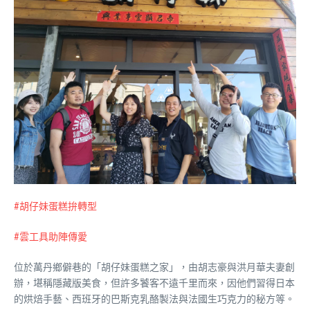
#胡仔妹蛋糕拚轉型
#雲工具助陣傳愛
位於萬丹鄉僻巷的「胡仔妹蛋糕之家」，由胡志豪與洪月華夫妻創
辦，堪稱隱藏版美食，但許多饕客不遠千里而來，因他們習得日本
的烘焙手藝、西班牙的巴斯克乳酪製法與法國生巧克力的秘方等。