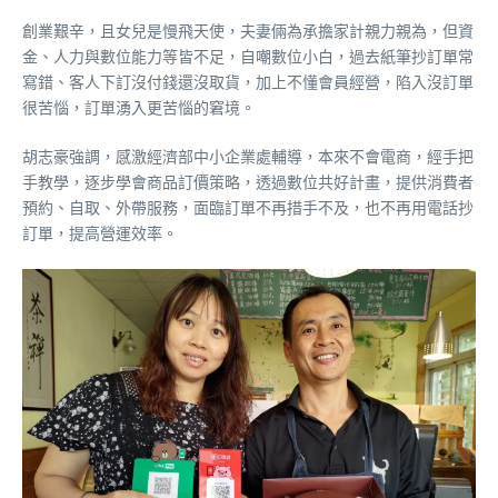
創業艱辛，且女兒是慢飛天使，夫妻倆為承擔家計親力親為，但資
金、人力與數位能力等皆不足，自嘲數位小白，過去紙筆抄訂單常
寫錯、客人下訂沒付錢還沒取貨，加上不懂會員經營，陷入沒訂單
很苦惱，訂單湧入更苦惱的窘境。
胡志豪強調，感激經濟部中小企業處輔導，本來不會電商，經手把
手教學，逐步學會商品訂價策略，透過數位共好計畫，提供消費者
預約、自取、外帶服務，面臨訂單不再措手不及，也不再用電話抄
訂單，提高營運效率。