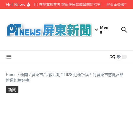
Skip to content
Hot News
屏縣府聯手在地電視業者 辦新住民媒體營開始招生
屏東南榮國中赴
Men
u
Home
/
新聞
/
屏東市/宗教活動 111 1128 迎新祈福！到屏東市慈鳳宮點
燈還能抽好禮
新聞