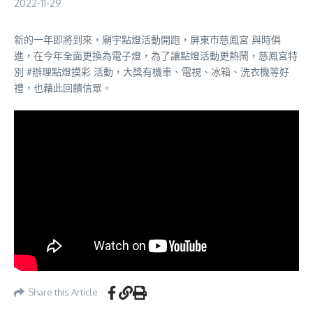
2022-11-29
新的一年即將到來，廟宇點燈活動開跑，屏東市慈鳳宮 與時俱
進，在今年全面更換為電子燈，為了讓點燈活動更熱鬧，慈鳳宮特
別 #辦理點燈摸彩 活動，大獎有機車、電視、冰箱、洗衣機等好
禮，也藉此回饋信眾。
Share this Article