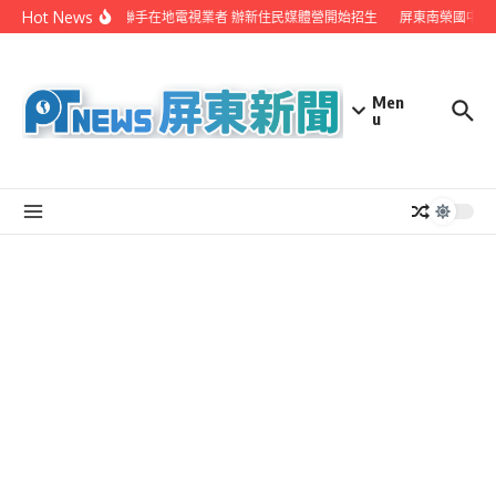
Skip to content
Hot News
屏縣府聯手在地電視業者 辦新住民媒體營開始招生
屏東南榮國中赴
Men
u