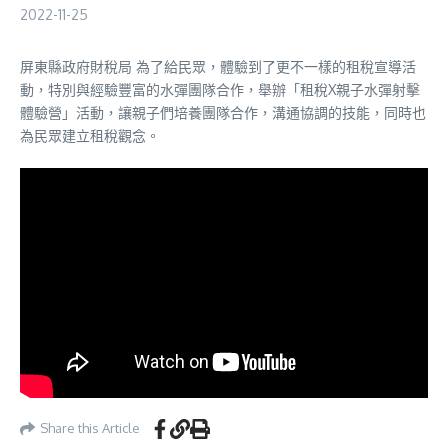
2022-11-25
屏東縣政府財稅局 為了給民眾，體驗到了更不一樣的租稅宣導活
動，特別與經驗豐富的水彈團隊合作，舉辦「租稅X親子水彈射擊
體驗營」活動，讓親子們培養團隊合作，溝通協調的技能，同時也
為民眾建立租稅觀念。
Share this Article