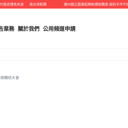
客送禮免奔波
南台灣新聞
潮州鎮立圖書館樂齡課程飄香 爺奶手作牛奶
告業務
關於我們
公用頻道申請
春舉辦團結大會