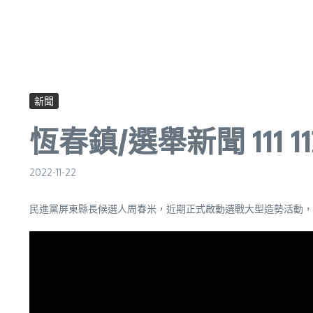
新聞
恆春鎮/選舉新聞 111
2022-11-22
民進黨屏東縣長候選人周春米，近期正式啟動選戰大型造勢活動，