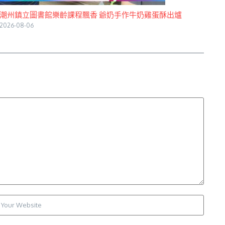
潮州鎮立圖書館樂齡課程飄香 爺奶手作牛奶雞蛋酥出爐
2026-08-06