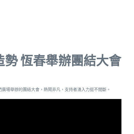
聯合造勢 恆春舉辦團結大會
門廣場舉辦的團結大會，熱鬧非凡，支持者湧入力挺不間斷。