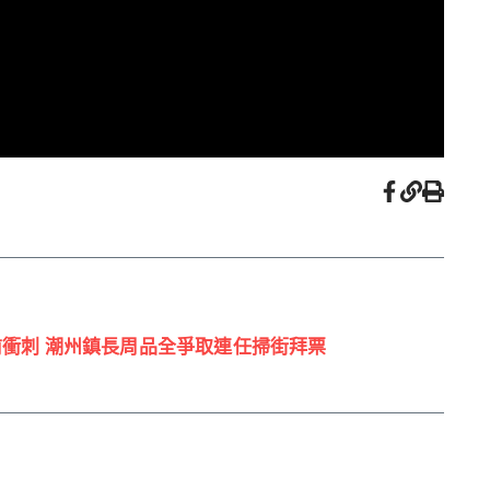
1 選前衝刺 潮州鎮長周品全爭取連任掃街拜票