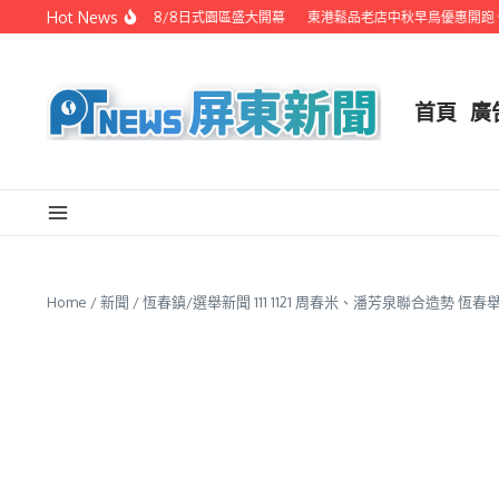
Skip to content
Hot News
潮州之美職人攝影展 8/8日式園區盛大開幕
東港鬆品老店中秋早鳥優惠開跑 代
首頁
廣
Home
/
新聞
/
恆春鎮/選舉新聞 111 1121 周春米、潘芳泉聯合造勢 恆