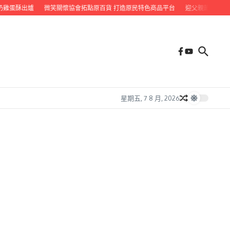
雞蛋酥出爐
微笑關懷協會拓點原百貨 打造原民特色商品平台
迎父親節 九如鄉
星期五, 7 8 月, 2026