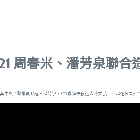
 1121 周春米、潘芳泉
其中與 #縣議員候選人潘芳泉、#恆春鎮長候選人陳文弘，一起在恆春西