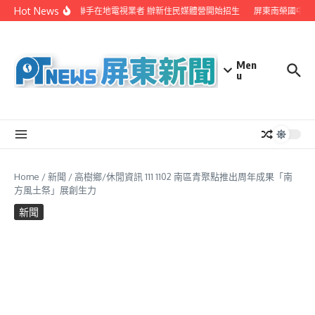
Skip to content
Hot News
屏縣府聯手在地電視業者 辦新住民媒體營開始招生
屏東南榮國中赴
Men
u
Home
/
新聞
/
高樹鄉/休閒資訊 111 1102 南區青聚點推出周年成果「南
方風土祭」展創生力
新聞