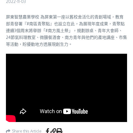
2022-11-03
屏東智慧農業學校 為屏東第一座以舊校舍活化的青創場域，教育
部青發署『#南區青聚點』也設立在此，為展現年度成果，青聚點
連續3個周末將舉辦「#南方風土祭」，規劃辦桌、青年大會師、
24節氣料理教室、微醺餐酒會、南方青年與他們的產地講座、市集
等活動，盼擾動地方透展現創生力。
Share this Article