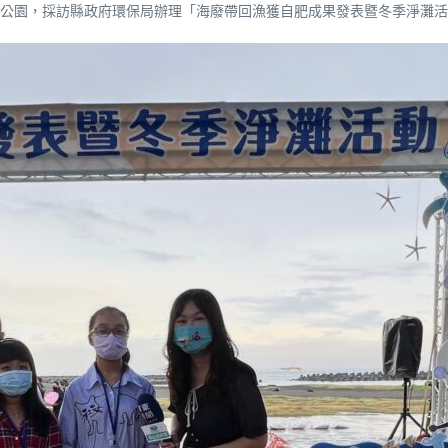
公園，採訪縣政府環保局辦理「海廢帶回漁獲自肥成果發表暨冬季淨灘活