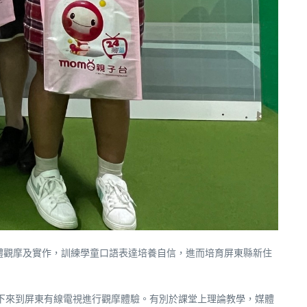
體觀摩及實作，訓練學童口語表達培養自信，進而培育屏東縣新住
送下來到屏東有線電視進行觀摩體驗。有別於課堂上理論教學，媒體