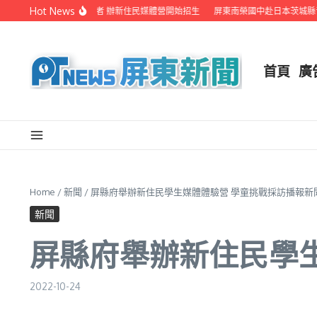
Skip to content
Hot News
手在地電視業者 辦新住民媒體營開始招生
屏東南榮國中赴日本茨城縣音樂交流 國
首頁
廣
Home
/
新聞
/
屏縣府舉辦新住民學生媒體體驗營 學童挑戰採訪播報新
新聞
屏縣府舉辦新住民學
2022-10-24