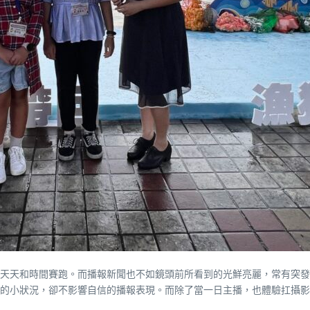
天天和時間賽跑。而播報新聞也不如鏡頭前所看到的光鮮亮麗，常有突發
的小狀況，卻不影響自信的播報表現。而除了當一日主播，也體驗扛攝影