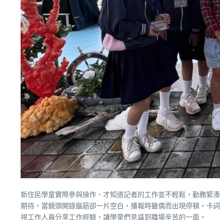
新住民學童實際參與操作、才知道記者的工作並不輕鬆，勤務緊湊
期待，當鏡頭開錄腦筋卻一片空白，播報時雖偶而出現停頓，卡詞
視工作人員分享工作經驗，讓學童們見識到職場辛苦的一面。