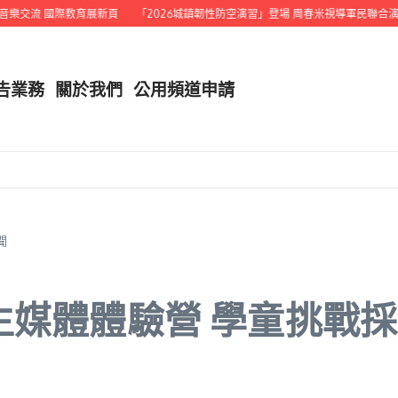
際教育展新頁
「2026城鎮韌性防空演習」登場 周春米視導軍民聯合演習
結合農
告業務
關於我們
公用頻道申請
聞
生媒體體驗營 學童挑戰