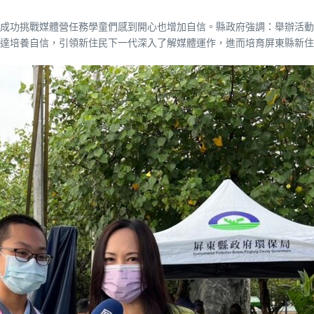
成功挑戰媒體營任務學童們感到開心也增加自信。縣政府強調：舉辦活動
表達培養自信，引領新住民下一代深入了解媒體運作，進而培育屏東縣新住