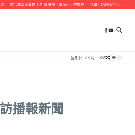
產與童趣 九如鄉 推出「蕾萌盃」陀螺賽
弘道2026爺奶Color Walk健走 邀跨世代
星期日, 9 8 月, 2026
採訪播報新聞