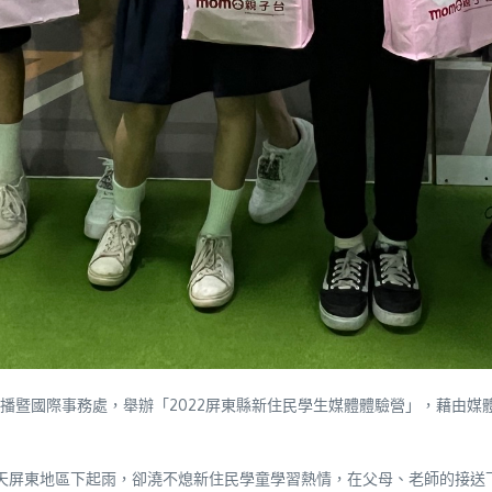
播暨國際事務處，舉辦「2022屏東縣新住民學生媒體體驗營」，藉由媒
管當天屏東地區下起雨，卻澆不熄新住民學童學習熱情，在父母、老師的接