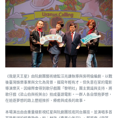
《我是天王星》由阮劇團藝術總監汪兆謙執導與吳明倫編劇，以戰
後臺灣娛樂事業與文化為背景，描寫年輕有才，但失意在家的電影
導演樂天，因緣際會得到歌仔戲團「黎明社」團主賞識與支持，將
歌仔戲《梁山伯與祝英台》拍成臺語電影。一群人各自懷抱夢想，
在追逐夢想的路上歷經挫折、療癒與成長的故事。
本場演出由由重量級影視紅星與阮劇團班底同台展技，並演唱多首
耳熟能詳的經典歌曲，如：林強《春風少年兄》、蔡振南《空笑