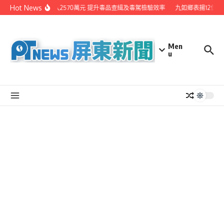
Skip to content
Hot News
屏縣投入2570萬元 提升毒品查緝及毒駕檢驗效率
九如鄉表揚12位模
Men
u