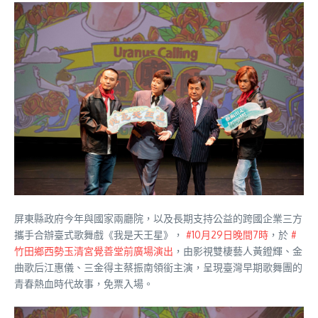
屏東縣政府今年與國家兩廳院，以及長期支持公益的跨國企業三方
攜手合辦臺式歌舞戲《我是天王星》，
#10月29日晚間7時
，於
#
竹田鄉西勢玉清宮覺善堂前廣場演出
，由影視雙棲藝人黃鐙輝、金
曲歌后江惠儀、三金得主蔡振南領銜主演，呈現臺灣早期歌舞團的
青春熱血時代故事，免票入場。