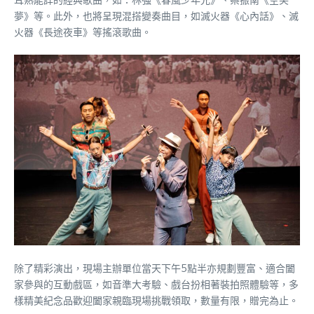
夢》等。此外，也將呈現混搭變奏曲目，如滅火器《心內話》、滅
火器《長途夜車》等搖滾歌曲。
除了精彩演出，現場主辦單位當天下午5點半亦規劃豐富、適合闔
家參與的互動戲區，如音準大考驗、戲台扮相著裝拍照體驗等，多
樣精美紀念品歡迎闔家親臨現場挑戰領取，數量有限，贈完為止。