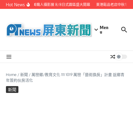
Skip to content
Hot News
潮州之美職人攝影展 8/8日式園區盛大開幕
東港鬆品老店中秋早鳥
Men
u
Home
/
新聞
/
萬巒鄉/教育文化 111 1019 萬巒「藝術換房」計畫 返鄉青
年簽約伙房活化
新聞