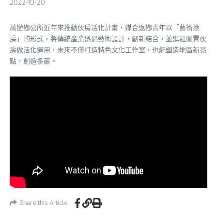
2022-10-20
萬巒鄉公所近年來推動伙房活化計畫，媒合返鄉青年以「藝術換
房」的形式，將傳統產業透過藝術設計，創新結合，並進駐閒置伙
房做活化運用，未來不僅打造特色文化工作室，也能塑造地區新亮
點，創造多贏。
Share this Article