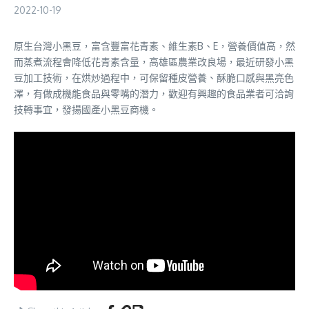
2022-10-19
原生台灣小黑豆，富含豐富花青素、維生素B、E，營養價值高，然
而蒸煮流程會降低花青素含量，高雄區農業改良場，最近研發小黑
豆加工技術，在烘炒過程中，可保留種皮營養、酥脆口感與黑亮色
澤，有做成機能食品與零嘴的潛力，歡迎有興趣的食品業者可洽詢
技轉事宜，發揚國產小黑豆商機。