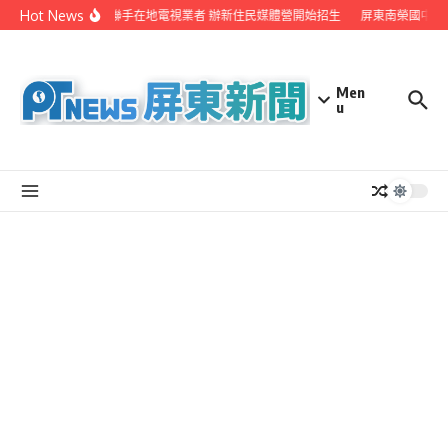
Skip to content
Hot News
屏縣府聯手在地電視業者 辦新住民媒體營開始招生
屏東南榮國中赴
Men
u