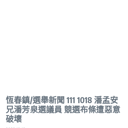
恆春鎮/選舉新聞 111 1018 潘孟安
兄潘芳泉選議員 競選布條遭惡意
破壞