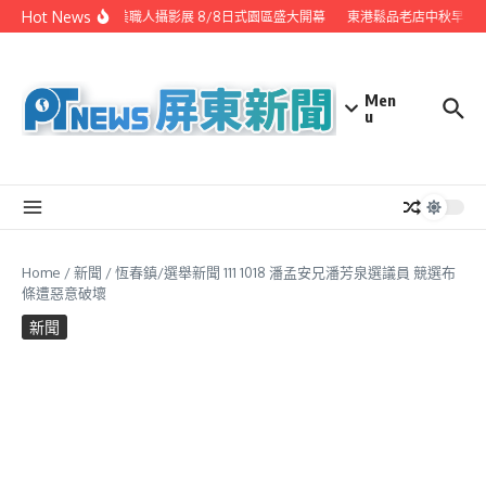
Skip to content
Hot News
潮州之美職人攝影展 8/8日式園區盛大開幕
東港鬆品老店中秋早鳥優
Men
u
Home
/
新聞
/
恆春鎮/選舉新聞 111 1018 潘孟安兄潘芳泉選議員 競選布
條遭惡意破壞
新聞