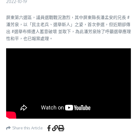
2022-10-19
屏東第六選區，議員選戰戰況激烈，其中屏東縣長潘孟安的兄長 #
潘芳泉，以「民主老兵、選舉新人」之姿，首次參選，但近期卻傳
出 #選舉布條遭人蓄意破壞 並取下，為此潘芳泉除了呼籲選舉應理
性和平，也已報案處理。
Share this Article