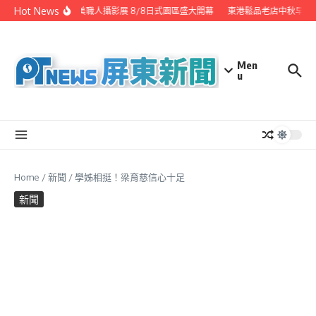
Skip to content
Hot News
潮州之美職人攝影展 8/8日式園區盛大開幕
東港鬆品老店中秋早鳥優
Men
u
Home
/
新聞
/
學姊相挺！梁育慈信心十足
新聞