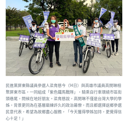
民進黨屏東縣議員參選人梁育慈今（14日）與高雄市議員高閔琳相
聚屏東市區，一同組成「紫色鐵馬戰隊」，騎乘自行車環繞市區街
頭巷尾，問候在地好朋友。梁育慈說，高閔琳不僅是台灣大學的學
姊，背景更同為在基層磨練許久的政治幕僚，而且都選擇返鄉參選
民意代表，希望為故鄉盡心服務，「今天獲得學姊加持，更覺得信
心十足！」