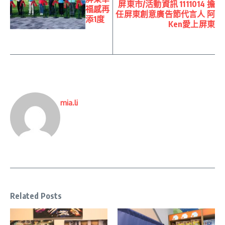
屏東市/活動資訊 1111014 擔
福感再
任屏東創意廣告節代言人 阿
添1度
Ken愛上屏東
mia.li
Related Posts