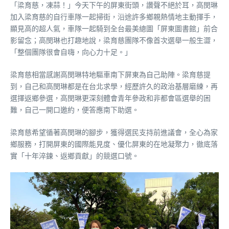
「梁育慈，凍蒜！」今天下午的屏東街頭，讚聲不絕於耳，高閔琳
加入梁育慈的自行車隊一起掃街，沿途許多鄉親熱情地主動揮手，
顯見高的超人氣，車隊一起騎到全台最美總圖「屏東圖書館」前合
影留念；高閔琳也打趣地說，梁育慈團隊不像首次選舉一般生澀，
「整個團隊很會自嗨，向心力十足。」
梁育慈相當感謝高閔琳特地驅車南下屏東為自己助陣。梁育慈提
到，自己和高閔琳都是在台北求學，經歷許久的政治基層磨練，再
選擇返鄉參選，高閔琳更深刻體會青年參政和非都會區選舉的困
難，自己一開口邀約，便答應南下助選。
梁育慈希望循著高閔琳的腳步，獲得選民支持前進議會，全心為家
鄉服務，打開屏東的國際能見度、優化屏東的在地凝聚力，徹底落
實「十年淬鍊、返鄉貢獻」的競選口號。