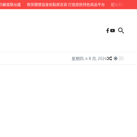
雞蛋酥出爐
微笑關懷協會拓點原百貨 打造原民特色商品平台
迎父親節 九如鄉
星期四, 6 8 月, 2026