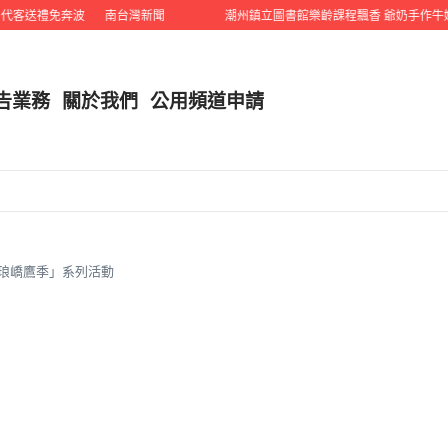
客送禮免奔波
南台灣新聞
潮州鎮立圖書館樂齡課程飄香 爺奶手作牛奶
告業務
關於我們
公用頻道申請
22「琅嶠鷹季」系列活動