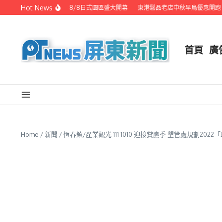
Skip to content
Hot News
潮州之美職人攝影展 8/8日式園區盛大開幕
東港鬆品老店中秋早鳥優惠開跑 代
首頁
廣
Home
/
新聞
/
恆春鎮/產業觀光 111 1010 迎接賞鷹季 墾管處規劃20