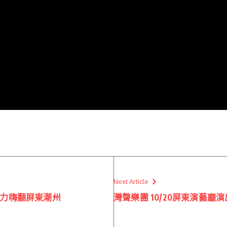
Next Article
原民力嗨翻屏東潮州
灣聲樂團 10/20屏東演藝廳演