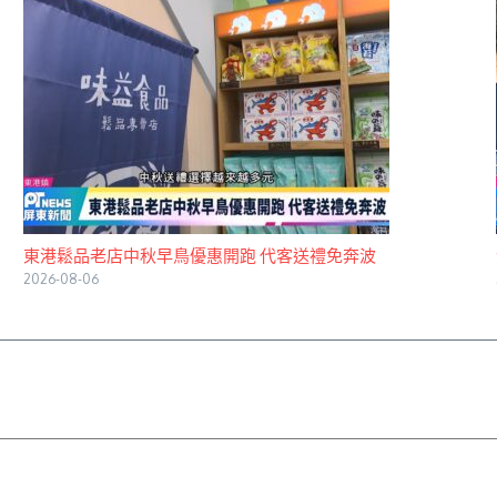
東港鬆品老店中秋早鳥優惠開跑 代客送禮免奔波
2026-08-06