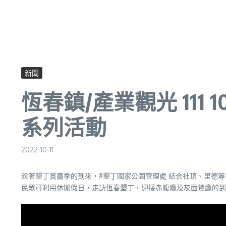
新聞
恆春鎮/產業觀光 111
系列活動
2022-10-11
趁著墾丁賞鷹季的到來，#墾丁國家公園管理處 結合社頂、里德
民眾可利用休閒假日，走訪恆春墾丁，迎接赤腹鷹及灰面鵟鷹的到