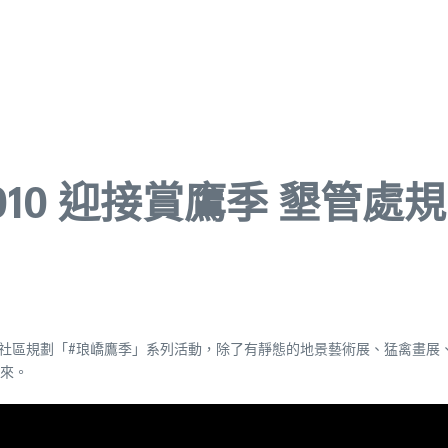
 1010 迎接賞鷹季 墾管
等社區規劃「#琅嶠鷹季」系列活動，除了有靜態的地景藝術展、猛禽畫展
來。