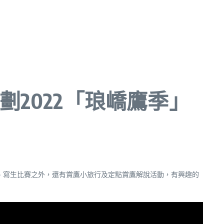
處規劃2022「琅嶠鷹季」
、寫生比賽之外，還有賞鷹小旅行及定點賞鷹解說活動，有興趣的