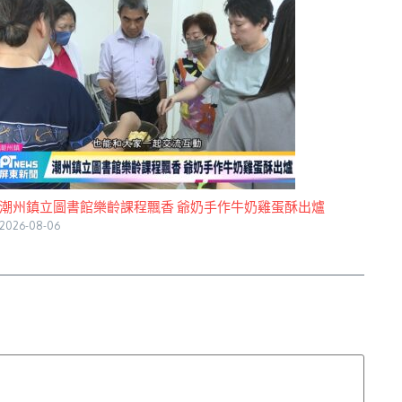
潮州鎮立圖書館樂齡課程飄香 爺奶手作牛奶雞蛋酥出爐
2026-08-06