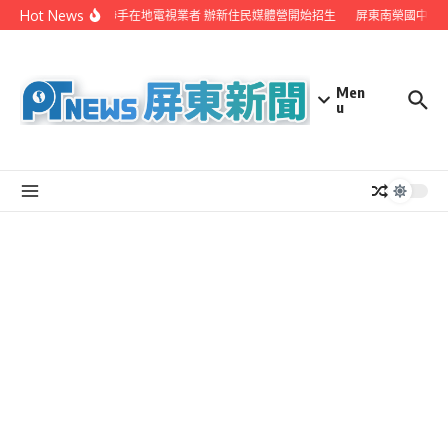
Skip to content
Hot News
屏縣府聯手在地電視業者 辦新住民媒體營開始招生
屏東南榮國中赴日
Men
u