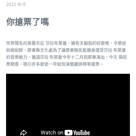
2022-10-11
你搶票了嗎
世界聞名的美聲天后 莎拉布萊曼，擁有天籟般的好歌喉，令歌迷
如痴如醉，屏東縣文化處為了讓屏東縣民能親身感受莎拉·布萊曼
的音樂魅力，邀請莎拉·布萊曼今年十二月到屏東演出，今天 縣民
票開賣，吸引許多歌迷一早就到演藝廳排隊等搶票。