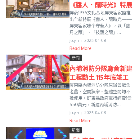
《醬人．釀時光》特展
屏菸1936文化基地屏東客家館推
出全新特展《醬人．釀時光——
屏東客家味个守藝人》，以「歲
月之釀」、「技藝之釀」...
ju.yin
2025-04-08
Read More
新聞
內埔消防分隊廳舍新建
工程動土 115年底竣工
屏東縣內埔消防分隊原辦公廳舍
老舊、空間狹窄、整體空間均不
敷使用，屏東縣政府籌措經費1億
550萬元，新建內埔消防...
ju.yin
2025-04-08
Read More
新聞