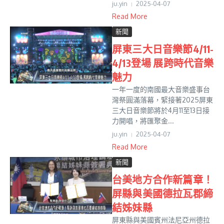
ju.yin
2025-04-07
Read More
新聞
屏東三大日音樂節4/11-
4/13登場 展跨時代音樂
魅力
一年一度的南國最大音樂盛事台
灣祭圓滿落幕，緊接著2025屏東
三大日音樂節將於4月11至13日接
力開唱，將匯聚金...
ju.yin
2025-04-07
Read More
新聞
台美地方合作新篇章！
屏縣與美國德拉瓦郡締
結姊妹縣
屏東縣與美國賓州法尼亞州德拉