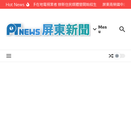
Skip to content
Hot News
屏縣府聯手在地電視業者 辦新住民媒體營開始招生
屏東南榮國中赴日
Men
u