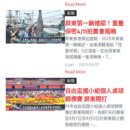
Read More
新聞
屏東第一鮪確認！重量
保密4/11拍賣會揭曉
屏東東港傳出捷報，2025年屏東
第一鮪確認，由東港籍漁船「茂
豐祥號」5日深夜，在台灣東南
海域捕獲一隻黑鮪魚，7...
ju.yin
2025-04-07
Read More
新聞
自由盃國小組個人桌球
錦標賽 屏東開打
114年自由盃國小組個人桌球錦標
賽於屏東縣開打，為期7天的賽事
從4月7日至4月13日於屏東縣立體
育館熱烈展開，...