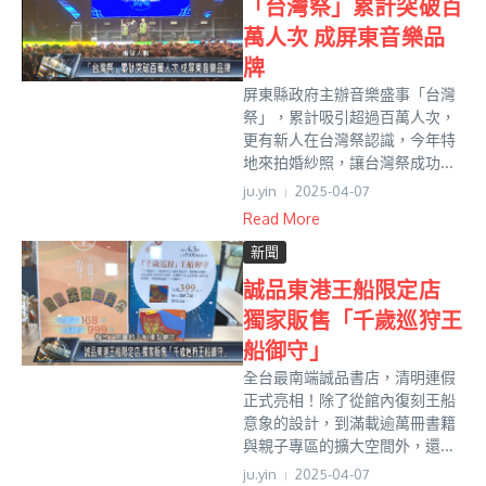
「台灣祭」累計突破百
萬人次 成屏東音樂品
牌
屏東縣政府主辦音樂盛事「台灣
祭」，累計吸引超過百萬人次，
更有新人在台灣祭認識，今年特
地來拍婚紗照，讓台灣祭成功...
ju.yin
2025-04-07
Read More
新聞
誠品東港王船限定店
獨家販售「千歲巡狩王
船御守」
全台最南端誠品書店，清明連假
正式亮相！除了從館內復刻王船
意象的設計，到滿載逾萬冊書籍
與親子專區的擴大空間外，還...
ju.yin
2025-04-07