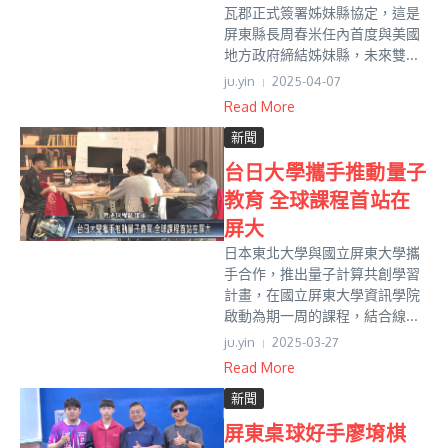
瓦郡正式簽署姊妹縣協定，這是
屏東縣長周春米任內首度與美國
地方政府締結姊妹縣，未來雙...
ju.yin
2025-04-07
Read More
新聞
台日大學攜手推動量子
教育 全球課程首站在
屏大
日本東北大學與國立屏東大學攜
手合作，推出量子計算共創學習
計畫，在國立屏東大學資訊學院
啟動為期一周的課程，結合線...
ju.yin
2025-03-27
Read More
新聞
屏東桌球好手廖堉棋