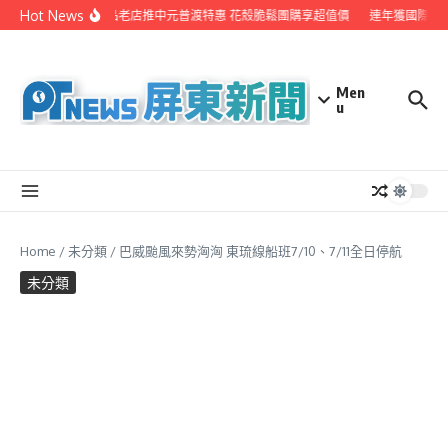
Skip to content
Hot News
東港鬆品老店推中元普渡特惠 花殼脆鬆團購享超值價
連年獲國際肯定 
Men
u
Home
/
未分類
/
巴威颱風來勢洶洶 東琉線船班7/10、7/11全日停航
未分類