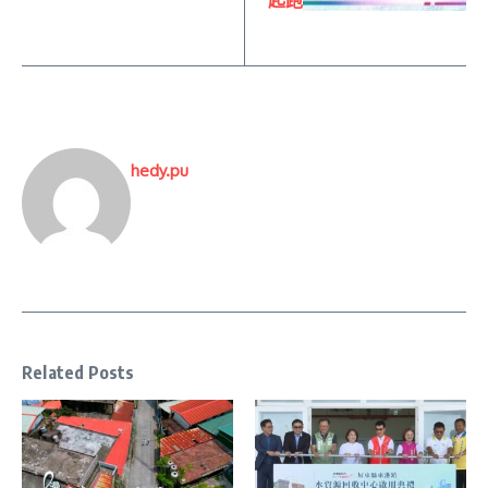
起跑
hedy.pu
Related Posts