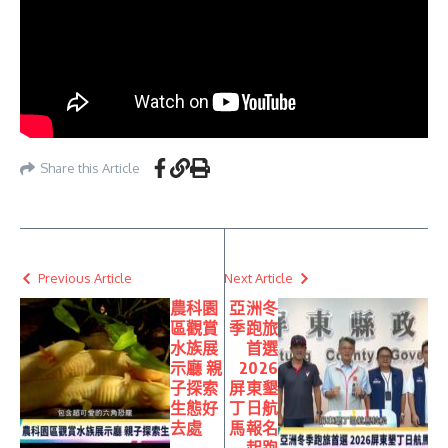
Share this Article
Previous Article
Next Article
農科園
亞洲冬
區觀賞
季跑旅
水族展
首選
示廳 親
2026
子探索
屏東墾
生態好
丁日航
去處
馬報名