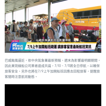
巴威颱風逼近，依中央氣象署最新預報，週末為影響最明顯期間，
因此東琉線船公司業者達成共識，7/10、7/11將全日停航，以確保
旅客安全，另外也將在7/9上午加開船班因應去回程旅客，提醒旅
客隨時注意航班動態。