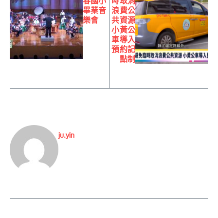
春國小
時取消
畢業音
浪費公
樂會
共資源
小黃公
車導入
預約記
點制
ju.yin