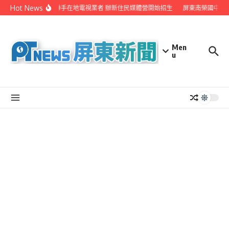
Skip to content
Hot News
屏縣府聯手在地電視業者 辦新住民媒體營開始招生
屏東南榮國中赴日
Men
u