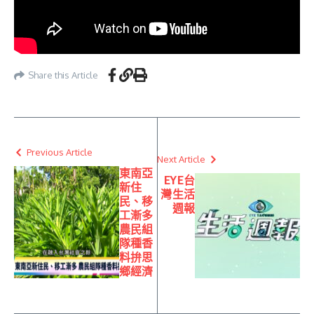
Share this Article
Previous Article
Next Article
東南亞
EYE台
新住
灣生活
民、移
週報
工漸多
農民組
隊種香
料拚思
鄉經濟