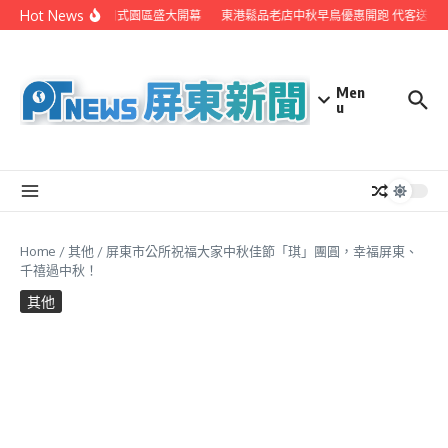
Skip to content
Hot News
之美職人攝影展 8/8日式園區盛大開幕
東港鬆品老店中秋早鳥優惠開跑 代客送禮
Men
u
Home
/
其他
/
屏東市公所祝福大家中秋佳節「琪」團圓，幸福屏東、
千禧過中秋！
其他