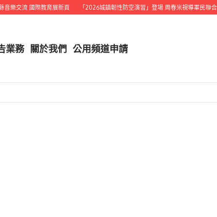
音樂交流 國際教育展新頁
「2026城鎮韌性防空演習」登場 周春米視導軍民聯合演
告業務
關於我們
公用頻道申請