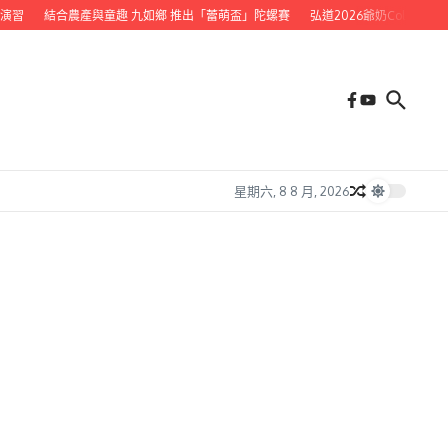
習
結合農產與童趣 九如鄉 推出「蕾萌盃」陀螺賽
弘道2026爺奶Color Wal
星期六, 8 8 月, 2026