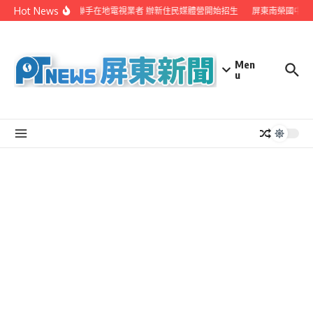
Skip to content
Hot News
屏縣府聯手在地電視業者 辦新住民媒體營開始招生
屏東南榮國中赴
Men
u