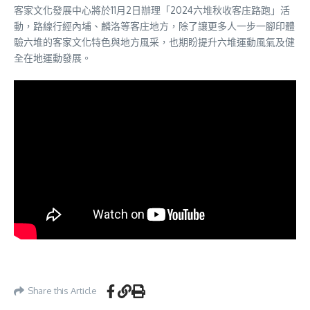
客家文化發展中心將於11月2日辦理「2024六堆秋收客庒路跑」活
動，路線行經內埔、麟洛等客庄地方，除了讓更多人一步一腳印體
驗六堆的客家文化特色與地方風采，也期盼提升六堆運動風氣及健
全在地運動發展。
Share this Article