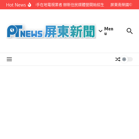
Skip to content
Hot News
屏縣府聯手在地電視業者 辦新住民媒體營開始招生
屏東南榮國中赴日
Men
u