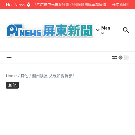
Skip to content
Hot News
東港鬆品老店推中元普渡特惠 花殼脆鬆團購享超值價
連年獲國際肯定 
Men
u
Home
/
其他
/
潮州鎮長-父親節祝賀影片
其他