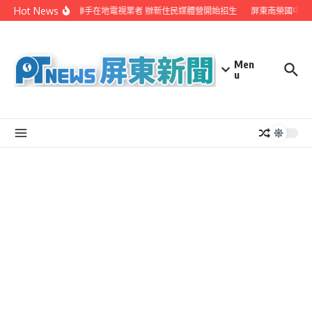
Skip to content
Hot News
屏縣府聯手在地電視業者 辦新住民媒體營開始招生
屏東南榮國中赴
Men
u