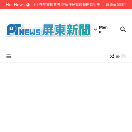
Skip to content
Hot News
屏縣府聯手在地電視業者 辦新住民媒體營開始招生
屏東南榮國中赴
Men
u