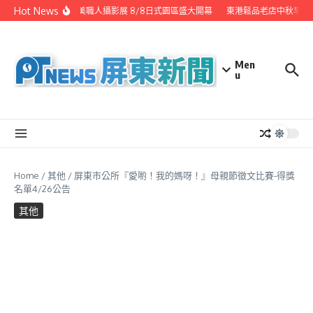
Skip to content
Hot News
潮州之美職人攝影展 8/8日式園區盛大開幕
東港鬆品老店中秋早鳥
Men
u
Home
/
其他
/
屏東市公所『愛喲！我的媽呀！』母親節徵文比賽-得獎
名單4/26公告
其他