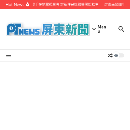
Skip to content
Hot News
屏縣府聯手在地電視業者 辦新住民媒體營開始招生
屏東南榮國中赴
Men
u