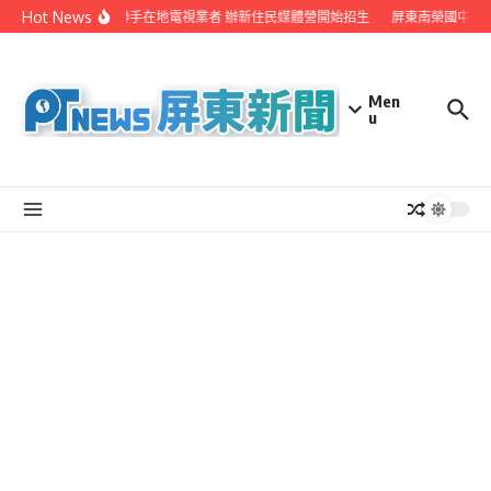
Skip to content
Hot News
屏縣府聯手在地電視業者 辦新住民媒體營開始招生
屏東南榮國中赴
Men
u