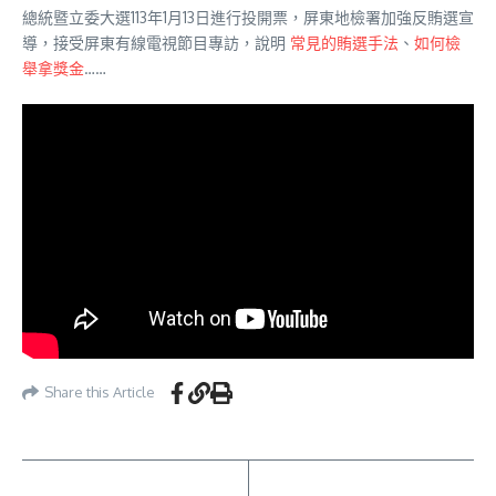
總統暨立委大選113年1月13日進行投開票，屏東地檢署加強反賄選宣
導，接受屏東有線電視節目專訪，說明
常見的賄選手法
、
如何檢
舉拿獎金
……
Share this Article