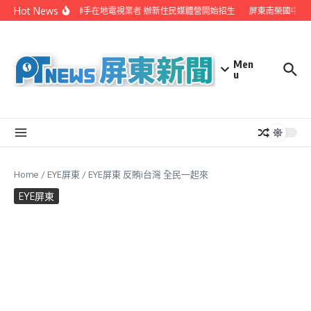
Skip to content
Hot News
屏縣府聯手在地電視業者 辦新住民媒體營開始招生
屏東南榮國中赴
Men
u
Home
/
EYE屏東
/
EYE屏東 反賄i台灣 全民一起來
EYE屏東