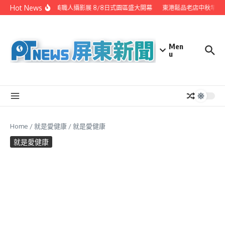
Skip to content
Hot News
潮州之美職人攝影展 8/8日式園區盛大開幕
東港鬆品老店中秋早鳥
Men
u
Home
/
就是愛健康
/
就是愛健康
就是愛健康