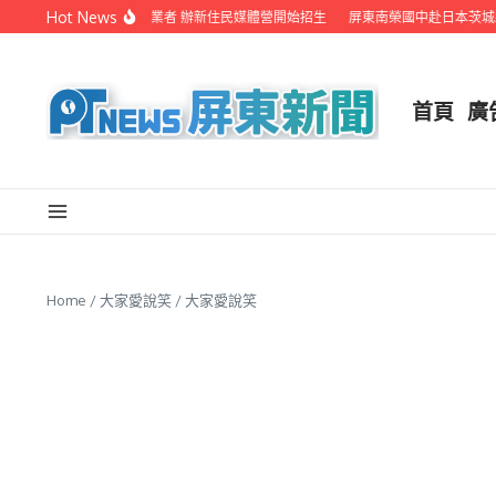
Skip to content
Hot News
屏縣府聯手在地電視業者 辦新住民媒體營開始招生
屏東南榮國中赴日本茨城縣
首頁
廣
Home
/
大家愛說笑
/
大家愛說笑