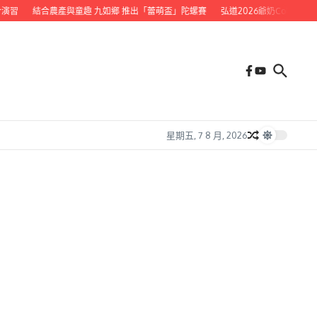
習
結合農產與童趣 九如鄉 推出「蕾萌盃」陀螺賽
弘道2026爺奶Color Wal
星期五, 7 8 月, 2026