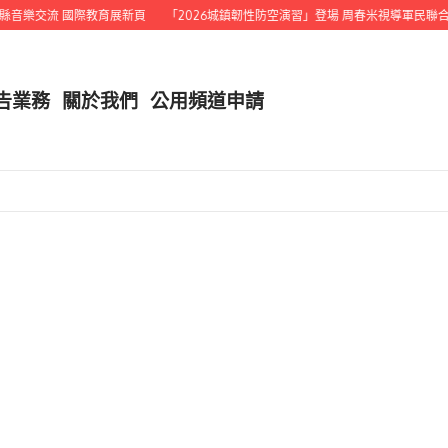
音樂交流 國際教育展新頁
「2026城鎮韌性防空演習」登場 周春米視導軍民聯合演
告業務
關於我們
公用頻道申請