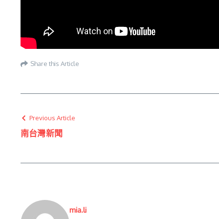
Share this Article
Previous Article
南台灣新聞
mia.li