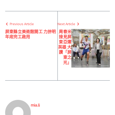
Previous Article
Next Article
屏東縣立美術館開工 力拚明
周春米
年底完工啟用
接見屏
東亞運
英雄 大
讚「屏
東之
光」
mia.li