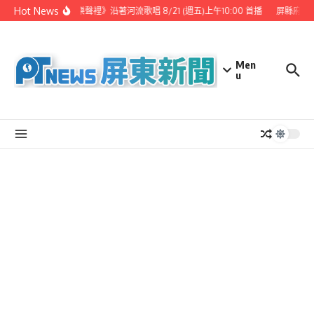
Skip to content
Hot News
《 漫步樂聲裡》沿著河流歌唱 8/21 (週五)上午10:00 首播
屏縣府聯
Men
u