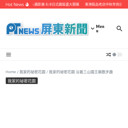
Skip to content
Hot News
潮州之美職人攝影展 8/8日式園區盛大開幕
東港鬆品老店中秋早鳥優惠開
Men
u
Home
/
我家的祕密花園
/
我家的祕密花園 沿著三山國王廟散步趣
我家的祕密花園