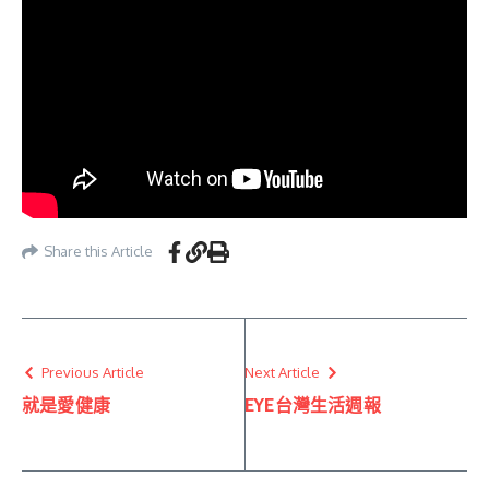
Share this Article
Previous Article
Next Article
就是愛健康
EYE台灣生活週報