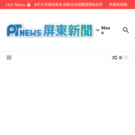
Skip to content
Hot News
屏縣府聯手在地電視業者 辦新住民媒體營開始招生
屏東南榮國中赴
Men
u