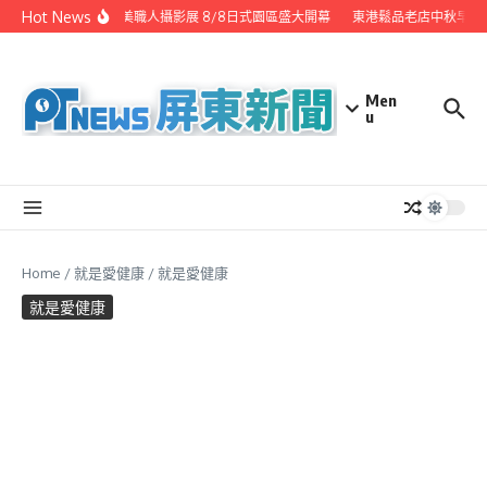
Skip to content
Hot News
潮州之美職人攝影展 8/8日式園區盛大開幕
東港鬆品老店中秋早鳥
Men
u
Home
/
就是愛健康
/
就是愛健康
就是愛健康